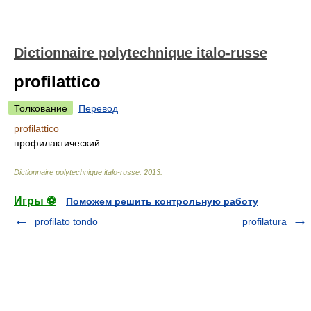
Dictionnaire polytechnique italo-russe
profilattico
Толкование
Перевод
profilattico
профилактический
Dictionnaire polytechnique italo-russe
.
2013
.
Игры ⚽
Поможем решить контрольную работу
profilato tondo
profilatura