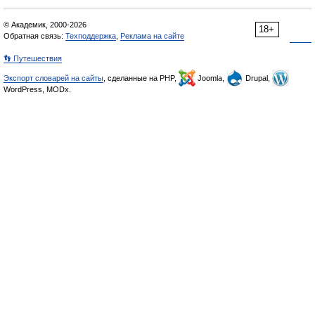
© Академик, 2000-2026
18+
Обратная связь:
Техподдержка
,
Реклама на сайте
👣 Путешествия
Экспорт словарей на сайты
, сделанные на PHP,
Joomla,
Drupal,
WordPress, MODx.