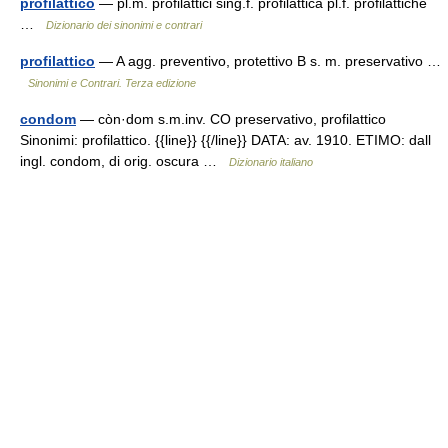
profilattico
— pl.m. profilattici sing.f. profilattica pl.f. profilattiche
…
Dizionario dei sinonimi e contrari
profilattico
— A agg. preventivo, protettivo B s. m. preservativo …
Sinonimi e Contrari. Terza edizione
condom
— còn·dom s.m.inv. CO preservativo, profilattico
Sinonimi: profilattico. {{line}} {{/line}} DATA: av. 1910. ETIMO: dall
ingl. condom, di orig. oscura …
Dizionario italiano