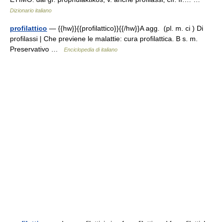
Dizionario italiano
profilattico
— {{hw}}{{profilattico}}{{/hw}}A agg. (pl. m. ci ) Di
profilassi | Che previene le malattie: cura profilattica. B s. m.
Preservativo …
Enciclopedia di italiano