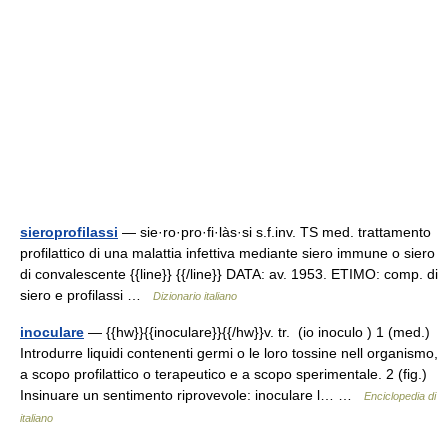
sieroprofilassi
— sie·ro·pro·fi·làs·si s.f.inv. TS med. trattamento
profilattico di una malattia infettiva mediante siero immune o siero
di convalescente {{line}} {{/line}} DATA: av. 1953. ETIMO: comp. di
siero e profilassi …
Dizionario italiano
inoculare
— {{hw}}{{inoculare}}{{/hw}}v. tr. (io inoculo ) 1 (med.)
Introdurre liquidi contenenti germi o le loro tossine nell organismo,
a scopo profilattico o terapeutico e a scopo sperimentale. 2 (fig.)
Insinuare un sentimento riprovevole: inoculare l… …
Enciclopedia di
italiano