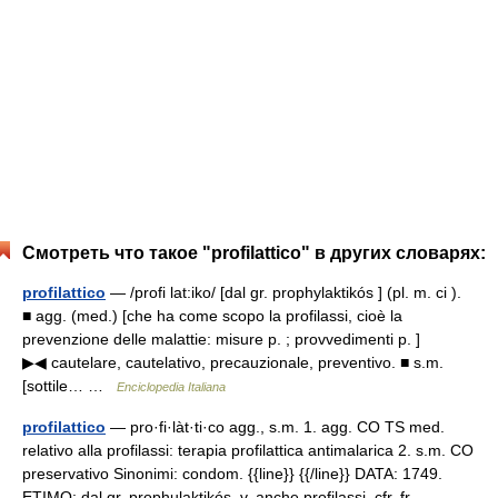
Смотреть что такое "profilattico" в других словарях:
profilattico
— /profi lat:iko/ [dal gr. prophylaktikós ] (pl. m. ci ).
■ agg. (med.) [che ha come scopo la profilassi, cioè la
prevenzione delle malattie: misure p. ; provvedimenti p. ]
▶◀ cautelare, cautelativo, precauzionale, preventivo. ■ s.m.
[sottile… …
Enciclopedia Italiana
profilattico
— pro·fi·làt·ti·co agg., s.m. 1. agg. CO TS med.
relativo alla profilassi: terapia profilattica antimalarica 2. s.m. CO
preservativo Sinonimi: condom. {{line}} {{/line}} DATA: 1749.
ETIMO: dal gr. prophulaktikós, v. anche profilassi, cfr. fr.… …