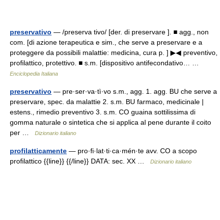
preservativo
— /preserva tivo/ [der. di preservare ]. ■ agg., non
com. [di azione terapeutica e sim., che serve a preservare e a
proteggere da possibili malattie: medicina, cura p. ] ▶◀ preventivo,
profilattico, protettivo. ■ s.m. [dispositivo antifecondativo… …
Enciclopedia Italiana
preservativo
— pre·ser·va·tì·vo s.m., agg. 1. agg. BU che serve a
preservare, spec. da malattie 2. s.m. BU farmaco, medicinale |
estens., rimedio preventivo 3. s.m. CO guaina sottilissima di
gomma naturale o sintetica che si applica al pene durante il coito
per …
Dizionario italiano
profilatticamente
— pro·fi·lat·ti·ca·mén·te avv. CO a scopo
profilattico {{line}} {{/line}} DATA: sec. XX …
Dizionario italiano